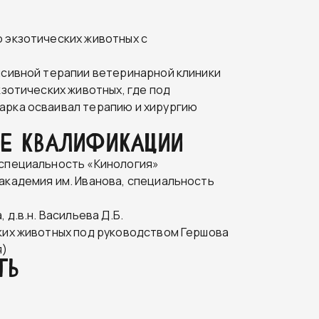
 экзотических животных с
нсивной терапии ветеринарной клиники
кзотических животных, где под
арка осваивал терапию и хирургию
ИЕ КВАЛИФИКАЦИИ
 специальность «Кинология»
академия им. Иванова, специальность
д.в.н. Васильева Д.Б.
ких животных под руководством Гершова
я)
ТЬ