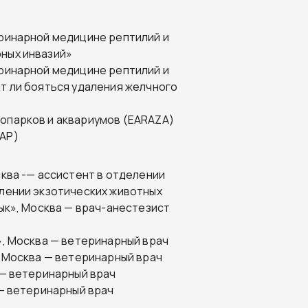
еринарной медицине рептилий и
ных инвазий»
еринарной медицине рептилий и
т ли бояться удаления желчного
опарков и аквариумов (EARAZA)
ЗАР)
сква -— ассистент в отделении
елении экзотических животных
лык», Москва — врач-анестезист
», Москва — ветеринарный врач
, Москва — ветеринарный врач
 — ветеринарный врач
 — ветеринарный врач