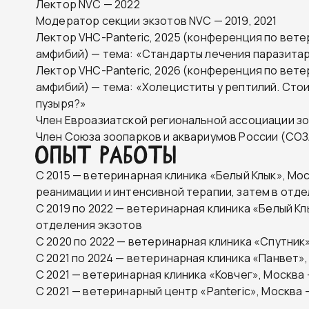
Лектор NVC — 2022
Модератор секции экзотов NVC — 2019, 2021
Лектор VHC-Panteric, 2025 (конференция по вет
амфибий) — тема: «Стандарты лечения паразитар
Лектор VHC-Panteric, 2026 (конференция по вет
амфибий) — тема: «Холециститы у рептилий. Стои
пузыря?»
Член Евроазиатской региональной ассоциации зо
Член Союза зоопарков и аквариумов России (СО
ОПЫТ РАБОТЫ
С 2015 — ветеринарная клиника «Белый Клык», Мо
реанимации и интенсивной терапии, затем в отд
С 2019 по 2022 — ветеринарная клиника «Белый К
отделения экзотов
С 2020 по 2022 — ветеринарная клиника «Спутник
С 2021 по 2024 — ветеринарная клиника «Панвет»
С 2021 — ветеринарная клиника «Ковчег», Москва
С 2021 — ветеринарный центр «Panteric», Москва