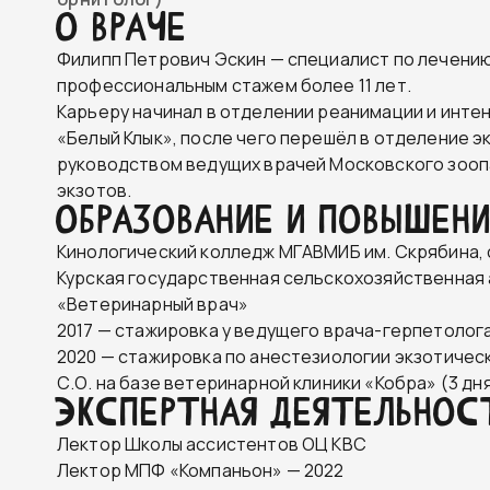
О ВРАЧЕ
Филипп Петрович Эскин — специалист по лечению
профессиональным стажем более 11 лет.
Карьеру начинал в отделении реанимации и инте
«Белый Клык», после чего перешёл в отделение э
руководством ведущих врачей Московского зооп
экзотов.
ОБРАЗОВАНИЕ И ПОВЫШЕН
Кинологический колледж МГАВМИБ им. Скрябина,
Курская государственная сельскохозяйственная 
«Ветеринарный врач»
2017 — стажировка у ведущего врача-герпетолога, 
2020 — стажировка по анестезиологии экзотичес
С.О. на базе ветеринарной клиники «Кобра» (3 дн
ЭКСПЕРТНАЯ ДЕЯТЕЛЬНОС
Лектор Школы ассистентов ОЦ КВС
Лектор МПФ «Компаньон» — 2022