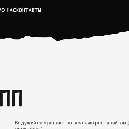
и
О нас
Контакты
ИПП
Ведущий специалист по лечению рептилий, амф
орнитолог)