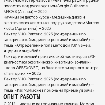
Участник мастер-класса «Рентгенография грудной
полости» под руководством Sérgio Guilherme
MRCVS (Англия) — 2020
Научный редактор курса «Медицина диких и
экзотических животных» под руководством Marcos
Fiotto (Аргентина) — 2023
Лектор VHC-Panteric, 2025 (конференция по
ветеринарной медицине рептилий и амфибий) —
тема: «Определение пола методом УЗИ у змей,
ящериц и амфибий»
Лектор и ведущий практической части курса «УЗ-
диагностика экзотических животных» (онлайн-
школа WEBEXOVET) на базе ветеринарного центра
«Пантерик» -— 2025
Лектор VHC-Panteric, 2026 (конференция по
ветеринарной медицине рептилий и амфибий) —
тема: «Как УЗИ может помочь на приёме у врача»
ОПЫТ РАБОТЫ
С 2012 — частные ветеринарные клиники, Москва —