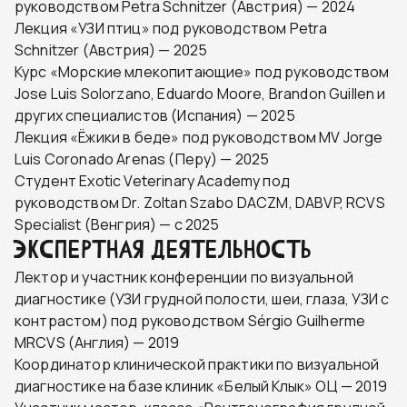
руководством Petra Schnitzer (Австрия) — 2024
Лекция «УЗИ птиц» под руководством Petra
Schnitzer (Австрия) — 2025
Курс «Морские млекопитающие» под руководством
Jose Luis Solorzano, Eduardo Moore, Brandon Guillen и
других специалистов (Испания) — 2025
Лекция «Ёжики в беде» под руководством MV Jorge
Luis Coronado Arenas (Перу) — 2025
Студент Exotic Veterinary Academy под
руководством Dr. Zoltan Szabo DACZM, DABVP, RCVS
Specialist (Венгрия) — с 2025
ЭКСПЕРТНАЯ ДЕЯТЕЛЬНОСТЬ
Лектор и участник конференции по визуальной
диагностике (УЗИ грудной полости, шеи, глаза, УЗИ с
контрастом) под руководством Sérgio Guilherme
MRCVS (Англия) — 2019
Координатор клинической практики по визуальной
диагностике на базе клиник «Белый Клык» ОЦ — 2019