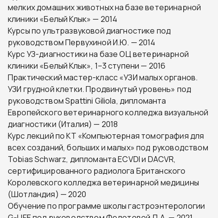
мелких домашних животных на базе ветеринарной
клиники «Белый Клык» — 2014
Курсы по ультразвуковой диагностике под
руководством Первухиной И.Ю. — 2014
Курс УЗ-диагностики на базе ОЦ ветеринарной
клиники «Белый Клык», 1–3 ступени — 2016
Практический мастер-класс «УЗИ малых органов.
УЗИ грудной клетки. Продвинутый уровень» под
руководством Spattini Giliola, дипломанта
Европейского ветеринарного колледжа визуальной
диагностики (Италия) — 2018
Курс лекций по КТ «Компьютерная томография для
всех созданий, больших и малых» под руководством
Tobias Schwarz, дипломанта ECVDI и DACVR,
сертифицированного радиолога Британского
Королевского колледжа ветеринарной медицины
(Шотландия) — 2020
Обучение по программе школы гастроэнтерологии
G-LIFE под руководством Федотовой Д.А. — 2021